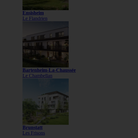
Ensisheim
Le Flandrien
Bartenheim-La-Chaussée
Le Chambellan
Brunstatt
Les Frisons