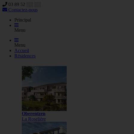
03 89 52 ░░ ░░
Contactez-nous
Principal
Menu
Menu
Accueil
Résidences
Oberentzen
La Roselière