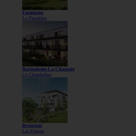
Ensisheim
Le Flandrien
Bartenheim-La-Chaussée
Le Chambellan
Brunstatt
Les Frisons