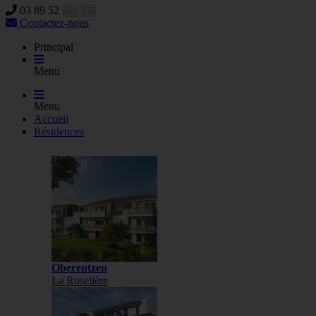
03 89 52 ░░ ░░
Contactez-nous
Principal
Menu
Menu
Accueil
Résidences
Oberentzen
La Roselière