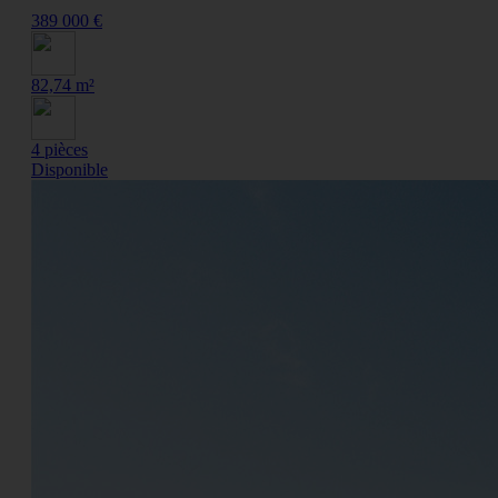
389 000 €
82,74 m²
4 pièces
Disponible