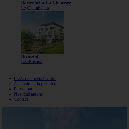
Bartenheim-La-Chaussée
Le Chambellan
Brunstatt
Les Frisons
Investissements locatifs
Accession à la propriété
Parrainage
Nos réalisations
Contact