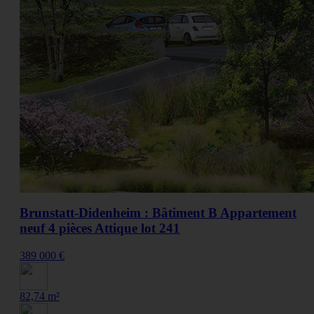
Brunstatt-Didenheim : Bâtiment B Appartement
neuf 4 pièces Attique lot 241
389 000 €
82,74 m²