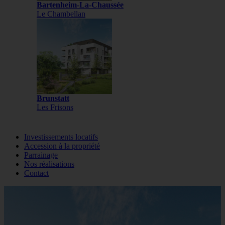
Bartenheim-La-Chaussée
Le Chambellan
Brunstatt
Les Frisons
Investissements locatifs
Accession à la propriété
Parrainage
Nos réalisations
Contact