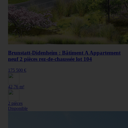
Brunstatt-Didenheim : Bâtiment A Appartement
neuf 2 pièces rez-de-chaussée lot 104
175 500 €
42,76 m²
2 pièces
Disponible