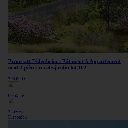
Brunstatt-Didenheim : Bâtiment A Appartement
neuf 3 pièces rez-de-jardin lot 102
276 000 €
66,55 m²
3 pièces
Disponible