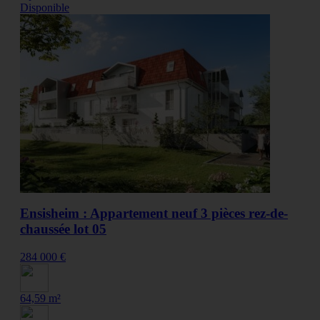
Disponible
Ensisheim : Appartement neuf 3 pièces rez-de-
chaussée lot 05
284 000 €
64,59 m²