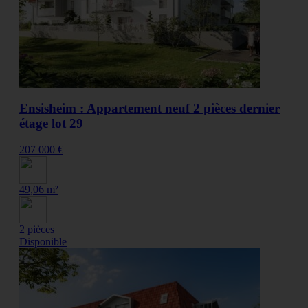
Ensisheim : Appartement neuf 2 pièces dernier
étage lot 29
207 000 €
49,06 m²
2 pièces
Disponible