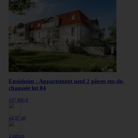
Ensisheim : Appartement neuf 2 pièces rez-de-
chaussée lot 04
197 800 €
44,97 m²
2 pièces