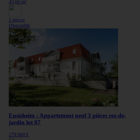
43,60 m²
2 pièces
Disponible
Ensisheim : Appartement neuf 3 pièces rez-de-
jardin lot 07
279 000 €