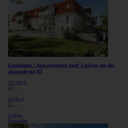
Ensisheim : Appartement neuf 2 pièces rez-de-
chaussée lot 03
193 900 €
44,08 m²
2 pièces
Disponible