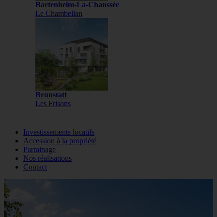
Bartenheim-La-Chaussée
Le Chambellan
Brunstatt
Les Frisons
Investissements locatifs
Accession à la propriété
Parrainage
Nos réalisations
Contact