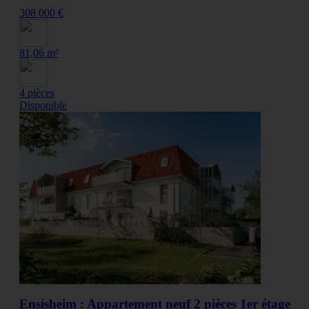
308 000 €
81,06 m²
4 pièces
Disponible
Ensisheim : Appartement neuf 2 pièces 1er étage