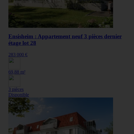
Ensisheim : Appartement neuf 3 pièces dernier
étage lot 28
283 000 €
69,88 m²
3 pièces
Disponible