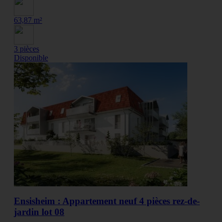
63,87 m²
3 pièces
Disponible
Ensisheim : Appartement neuf 4 pièces rez-de-
jardin lot 08