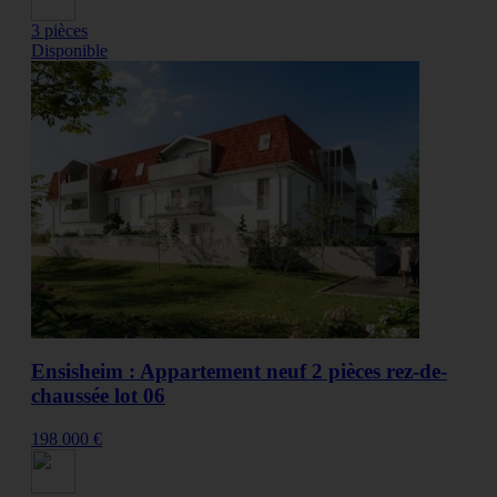
3 pièces
Disponible
Ensisheim : Appartement neuf 2 pièces rez-de-
chaussée lot 06
198 000 €