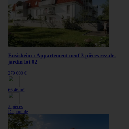
Ensisheim : Appartement neuf 3 pièces rez-de-
jardin lot 02
279 000 €
66,46 m²
3 pièces
Disponible