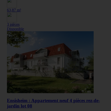
63,87 m²
3 pièces
Disponible
Ensisheim : Appartement neuf 4 pièces rez-de-
jardin lot 08