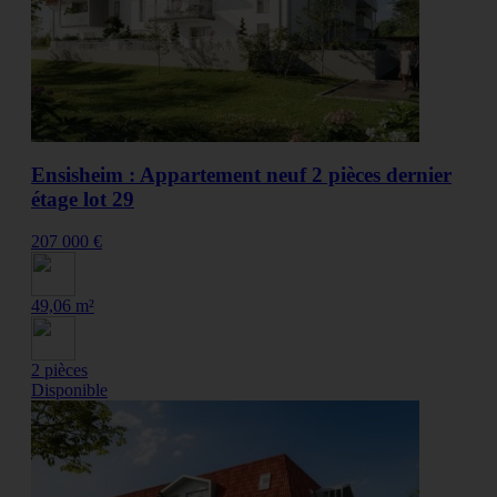
Ensisheim : Appartement neuf 2 pièces dernier
étage lot 29
207 000 €
49,06 m²
2 pièces
Disponible