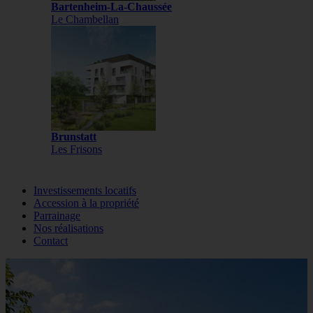
Bartenheim-La-Chaussée
Le Chambellan
Brunstatt
Les Frisons
Investissements locatifs
Accession à la propriété
Parrainage
Nos réalisations
Contact