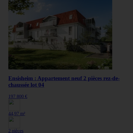
Ensisheim : Appartement neuf 2 pièces rez-de-
chaussée lot 04
197 800 €
44,97 m²
2 pièces