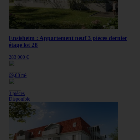
Ensisheim : Appartement neuf 3 pièces dernier
étage lot 28
283 000 €
69,88 m²
3 pièces
Disponible