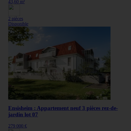
43,60 m²
2 pièces
Disponible
Ensisheim : Appartement neuf 3 pièces rez-de-
jardin lot 07
279 000 €