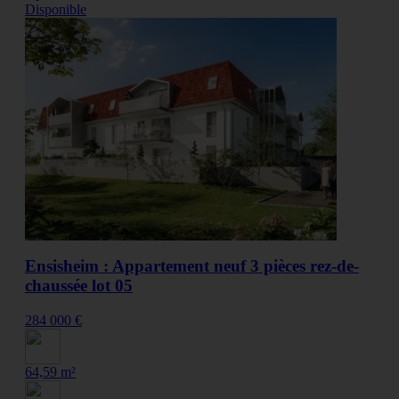
Disponible
Ensisheim : Appartement neuf 3 pièces rez-de-
chaussée lot 05
284 000 €
64,59 m²