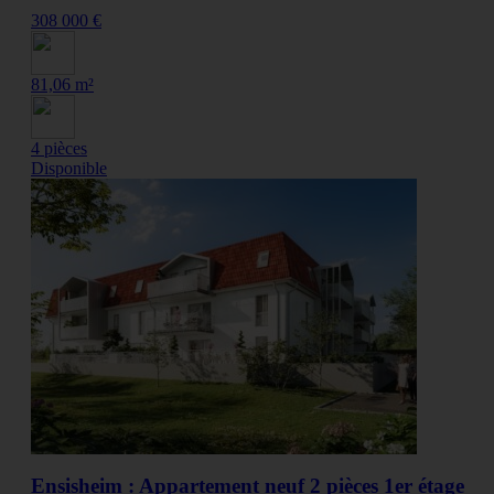
308 000 €
81,06 m²
4 pièces
Disponible
Ensisheim : Appartement neuf 2 pièces 1er étage