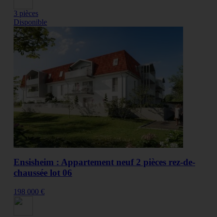
3 pièces
Disponible
Ensisheim : Appartement neuf 2 pièces rez-de-
chaussée lot 06
198 000 €