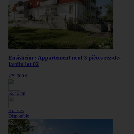
Ensisheim : Appartement neuf 3 pièces rez-de-
jardin lot 02
279 000 €
66,46 m²
3 pièces
Disponible