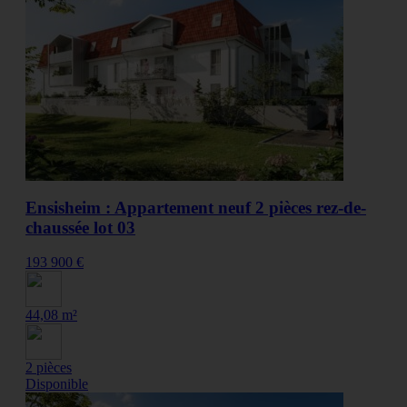
Ensisheim : Appartement neuf 2 pièces rez-de-
chaussée lot 03
193 900 €
44,08 m²
2 pièces
Disponible