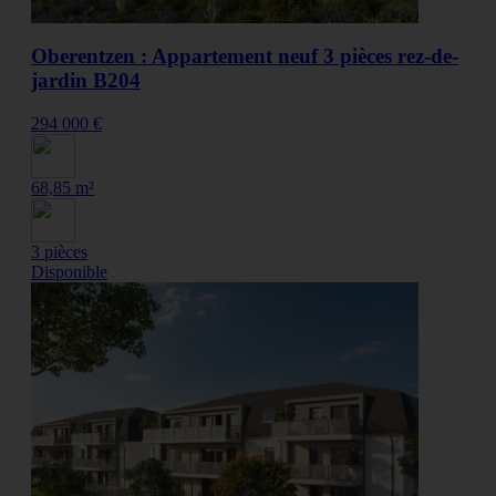
Oberentzen : Appartement neuf 3 pièces rez-de-
jardin B204
294 000 €
68,85 m²
3 pièces
Disponible