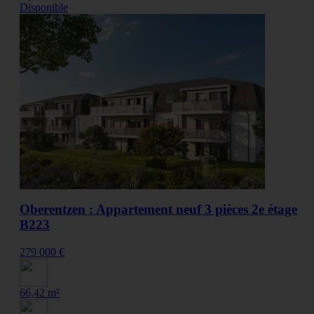
Disponible
Oberentzen : Appartement neuf 3 pièces 2e étage
B223
279 000 €
66,42 m²