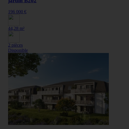
jardin B202
196 000 €
44,28 m²
2 pièces
Disponible