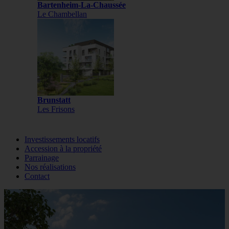
Bartenheim-La-Chaussée
Le Chambellan
Brunstatt
Les Frisons
Investissements locatifs
Accession à la propriété
Parrainage
Nos réalisations
Contact