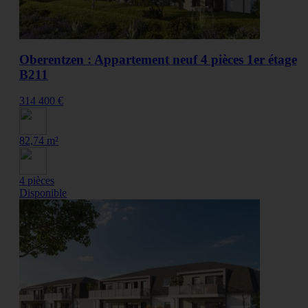
Oberentzen : Appartement neuf 4 pièces 1er étage
B211
314 400 €
82,74 m²
4 pièces
Disponible