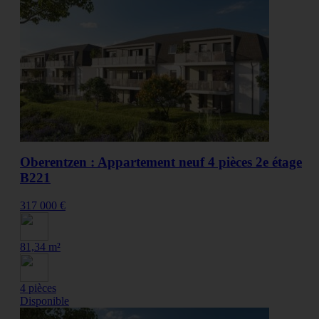
Oberentzen : Appartement neuf 4 pièces 2e étage
B221
317 000 €
81,34 m²
4 pièces
Disponible