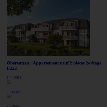
Oberentzen : Appartement neuf 2 pièces 2e étage
B222
194 400 €
44,20 m²
2 pièces