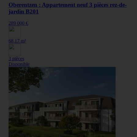
Oberentzen : Appartement neuf 3 pièces rez-de-
jardin B201
289 000 €
68,17 m²
3 pièces
Disponible