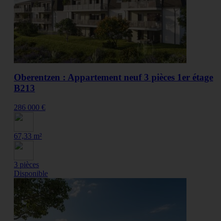
Oberentzen : Appartement neuf 3 pièces 1er étage
B213
286 000 €
67,33 m²
3 pièces
Disponible