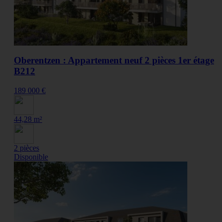
Oberentzen : Appartement neuf 2 pièces 1er étage
B212
189 000 €
44,28 m²
2 pièces
Disponible