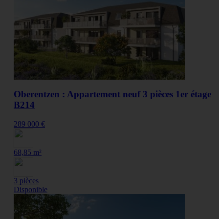
Oberentzen : Appartement neuf 3 pièces 1er étage
B214
289 000 €
68,85 m²
3 pièces
Disponible