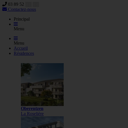
03 89 52 ░░ ░░
Contactez-nous
Principal
Menu
Menu
Accueil
Résidences
Oberentzen
La Roselière