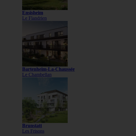
Ensisheim
Le Flandrien
Bartenheim-La-Chaussée
Le Chambellan
Brunstatt
Les Frisons